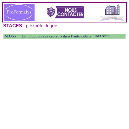
STAGES :
piézoélectrique
IND365
Introduction aux capteurs dans l‘automobile
INDUSTRIE