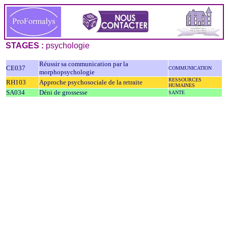
STAGES :
psychologie
Réussir sa communication par la
CE037
COMMUNICATION
morphopsychologie
RESSOURCES
RH103
Approche psychosociale de la retraite
HUMAINES
SA034
Déni de grossesse
SANTE