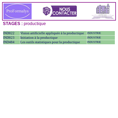
STAGES :
productique
IND022
Vision artificielle appliquée à la productique
INDUSTRIE
IND023
Initiation à la productique
INDUSTRIE
IND484
Les outils statistiques pour la productique
INDUSTRIE