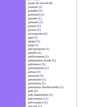
poste de travail
(6)
posture
(1)
potable
(1)
potentiel
(1)
poudre
(1)
poussée
(1)
poutre
(1)
power
(1)
powerpoint
(1)
ppp
(1)
ppsps
(1)
prap
(1)
précipitation
(1)
predict
(1)
prélèvement
(1)
préparation froide
(1)
préséance
(1)
présentation
(1)
presse
(3)
pression
(5)
prestataire
(1)
prestation
(1)
prestation intellectuelle
(1)
prêt
(3)
prêt immobilier
(1)
prévention
(11)
prévoyance
(1)
pricing
(1)