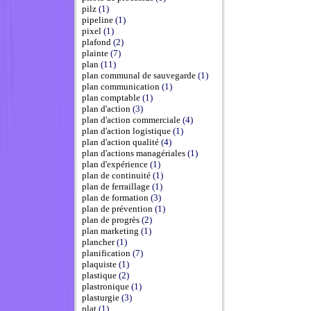
pilz
(1)
pipeline
(1)
pixel
(1)
plafond
(2)
plainte
(7)
plan
(11)
plan communal de sauvegarde
(1)
plan communication
(1)
plan comptable
(1)
plan d'action
(3)
plan d'action commerciale
(4)
plan d'action logistique
(1)
plan d'action qualité
(4)
plan d'actions managériales
(1)
plan d'expérience
(1)
plan de continuité
(1)
plan de ferraillage
(1)
plan de formation
(3)
plan de prévention
(1)
plan de progrès
(2)
plan marketing
(1)
plancher
(1)
planification
(7)
plaquiste
(1)
plastique
(2)
plastronique
(1)
plasturgie
(3)
plat
(1)