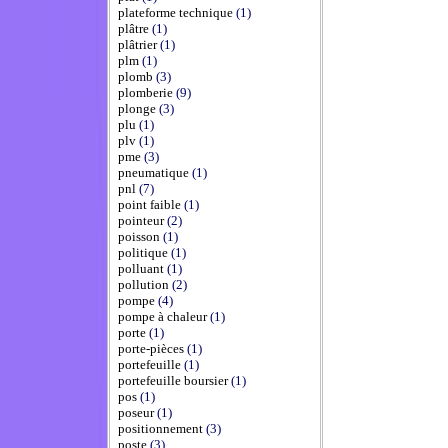
plateforme technique
(1)
plâtre
(1)
plâtrier
(1)
plm
(1)
plomb
(3)
plomberie
(9)
plonge
(3)
plu
(1)
plv
(1)
pme
(3)
pneumatique
(1)
pnl
(7)
point faible
(1)
pointeur
(2)
poisson
(1)
politique
(1)
polluant
(1)
pollution
(2)
pompe
(4)
pompe à chaleur
(1)
porte
(1)
porte-pièces
(1)
portefeuille
(1)
portefeuille boursier
(1)
pos
(1)
poseur
(1)
positionnement
(3)
poste
(3)