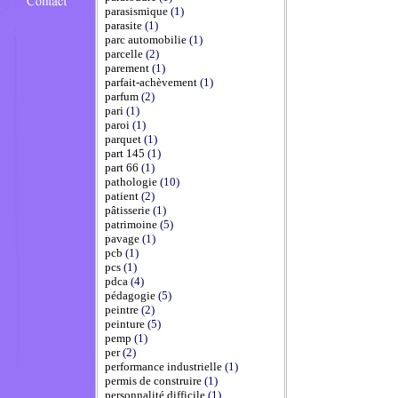
parasismique
(1)
parasite
(1)
parc automobilie
(1)
parcelle
(2)
parement
(1)
parfait-achèvement
(1)
parfum
(2)
pari
(1)
paroi
(1)
parquet
(1)
part 145
(1)
part 66
(1)
pathologie
(10)
patient
(2)
pâtisserie
(1)
patrimoine
(5)
pavage
(1)
pcb
(1)
pcs
(1)
pdca
(4)
pédagogie
(5)
peintre
(2)
peinture
(5)
pemp
(1)
per
(2)
performance industrielle
(1)
permis de construire
(1)
personnalité difficile
(1)