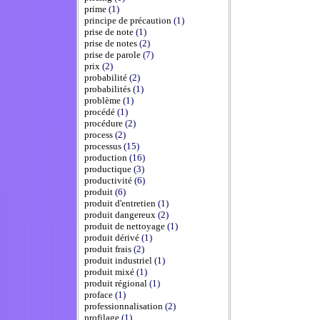
prime
(1)
principe de précaution
(1)
prise de note
(1)
prise de notes
(2)
prise de parole
(7)
prix
(2)
probabilité
(2)
probabilités
(1)
problème
(1)
procédé
(1)
procédure
(2)
process
(2)
processus
(15)
production
(16)
productique
(3)
productivité
(6)
produit
(6)
produit d'entretien
(1)
produit dangereux
(2)
produit de nettoyage
(1)
produit dérivé
(1)
produit frais
(2)
produit industriel
(1)
produit mixé
(1)
produit régional
(1)
proface
(1)
professionnalisation
(2)
profilage
(1)