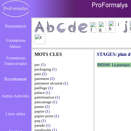
MOTS CLES
STAGES:
plan d
pac
(1)
IND349
La pratique 
packaging
(1)
paie
(2)
paiement
(2)
paiement sécurisé
(1)
paillage
(1)
palace
(1)
palettisation
(1)
pancartage
(1)
panne
(2)
papier
(1)
papier peint
(1)
paq
(1)
parade
(1)
parafoudre
(1)