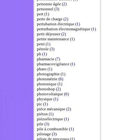
personne âgée
(2)
personnel
(3)
pert
(1)
perte de charge
(2)
pertubation électrique
(1)
perturbation électromagnétique
(1)
petit déjeuner
(2)
petite maintenance
(1)
petri
(1)
pétrole
(3)
ph
(1)
pharmacie
(7)
pharmacovigilance
(1)
pharo
(1)
photographie
(1)
photométrie
(6)
photonique
(1)
photoshop
(2)
photovoltaïque
(6)
physique
(1)
pic
(1)
pièce mécanique
(2)
piéton
(1)
piézoélectrique
(1)
pile
(3)
pile à combustible
(1)
pilotage
(3)
pilote de processus
(1)