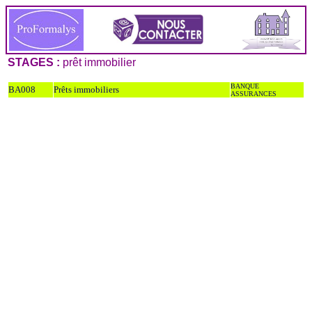
STAGES :
prêt immobilier
BANQUE
BA008
Prêts immobiliers
ASSURANCES