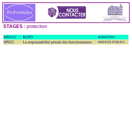
STAGES :
protection
MK032
RGPD
MARKETING
SP025
La responsabilité pénale des fonctionnaires
SERVICES PUBLICS