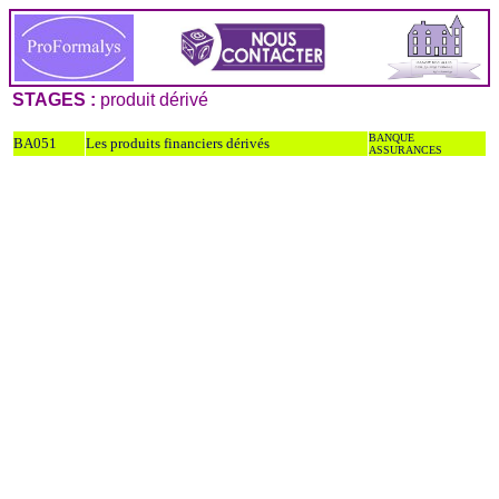
STAGES :
produit dérivé
BANQUE
BA051
Les produits financiers dérivés
ASSURANCES