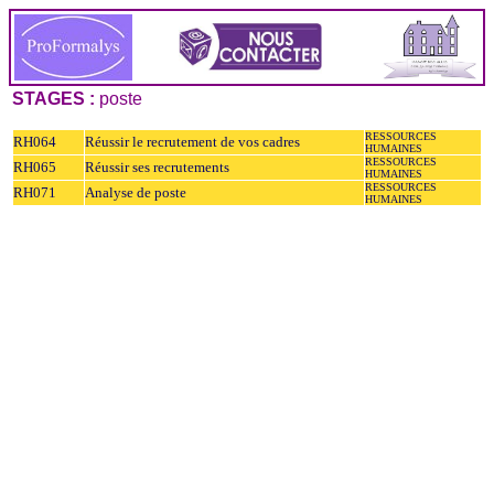
STAGES :
poste
RESSOURCES
RH064
Réussir le recrutement de vos cadres
HUMAINES
RESSOURCES
RH065
Réussir ses recrutements
HUMAINES
RESSOURCES
RH071
Analyse de poste
HUMAINES