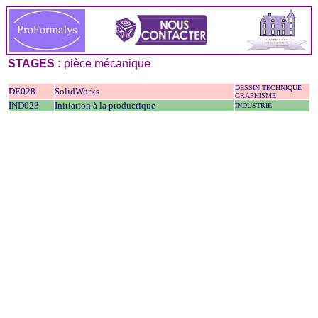
STAGES :
pièce mécanique
DESSIN TECHNIQUE
DE028
SolidWorks
GRAPHISME
IND023
Initiation à la productique
INDUSTRIE