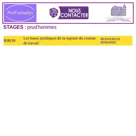
STAGES :
prud'hommes
Les bases juridiques de la rupture du contrat
RESSOURCES
RH039
de travail
HUMAINES